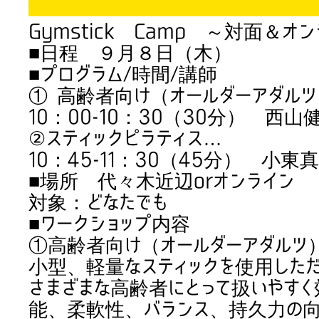
Gymstick Camp ～対面＆オ
■日程 ９月８日（木）
■プログラム/時間/講師
① 高齢者向け（オールダーアダル
10：00-10：30（30分） 西
②スティックピラティス…
10：45-11：30（45分） 小東
■場所 代々木近辺orオンライン
対象：どなたでも
■ワークショップ内容
①高齢者向け（オールダーアダルツ
小型、軽量なスティックを使用しただ
さまざまな高齢者にとって扱いやす
能、柔軟性、バランス、持久力の向