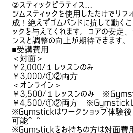
②スティックピラティス…
ジムスティックを使用しただけでリフ
成！絶えずゴムバンドに抗して動くこ
ックを与えてくれます。コアの安定
ンスと調整の向上が期待できます。
■受講費用
＜対面＞
￥2,000/１レッスンのみ
￥3,000/①②両方
＜オンライン＞
￥3,500/１レッスンのみ ※Gyms
￥4,500/①②両方 ※Gymsti
※Gymstickはワークショップ体
可能^ ^
※Gymstickをお持ちの方は対面